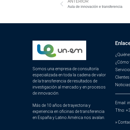
ANTERIOR
Aula de innovación e transferencia
Enlac
¿Quién
¿Cómo 
Somos una empresa de consultoría
Servici
especializada en toda la cadena de valor
Clientes
de la transferencia de resultados de
Noticia
investigación al mercado y en procesos
de innovación.
Email: 
Más de 10 años de trayectoria y
Tfno: +
experiencia en oficinas de transferencia
en España y Latino América nos avalan.
» Conta