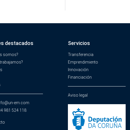
es destacados
Servicios
es somos?
Transferencia
trabajamos?
Emprendimiento
os
Innovación
Financiación
s
Aviso legal
info@un-em.com
34 981 524 118
cto