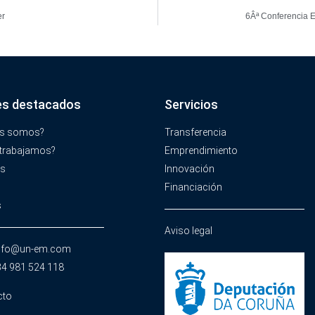
er
6Âª Conferencia E
es destacados
Servicios
es somos?
Transferencia
trabajamos?
Emprendimiento
os
Innovación
Financiación
s
Aviso legal
info@un-em.com
34 981 524 118
cto