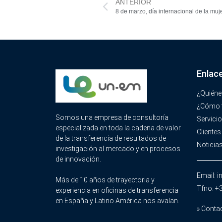
ANTERIOR
8 de marzo, día internacional de la muj
Enlac
¿Quién
¿Cómo 
Somos una empresa de consultoría
Servici
especializada en toda la cadena de valor
Clientes
de la transferencia de resultados de
Noticia
investigación al mercado y en procesos
de innovación.
Email: 
Más de 10 años de trayectoria y
Tfno: +
experiencia en oficinas de transferencia
en España y Latino América nos avalan.
» Conta