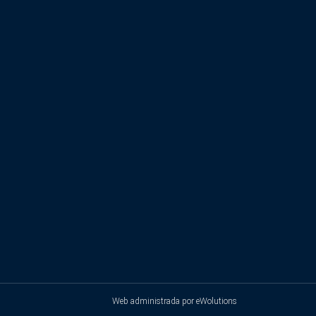
Web administrada por
eWolutions