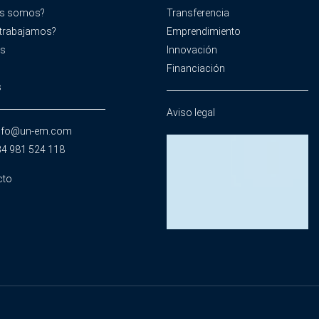
es somos?
Transferencia
trabajamos?
Emprendimiento
os
Innovación
Financiación
s
Aviso legal
info@un-em.com
34 981 524 118
cto