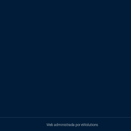
Web administrada por
eWolutions