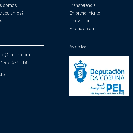
es somos?
Transferencia
trabajamos?
Emprendimiento
os
Innovación
Financiación
s
Aviso legal
info@un-em.com
34 981 524 118
cto