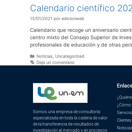
Calendario científico 20
15/01/2021
por
edicionweb
Calendario que recoge un aniversario cient
centro mixto del Consejo Superior de Inves
profesionales de educación y de otras pe
Noticias
,
Uncategorized
Deja un comentario
Enlac
¿Quién
¿Cómo 
Somos una empresa de consultoría
Servici
especializada en toda la cadena de valor
Clientes
de la transferencia de resultados de
Noticia
investigación al mercado y en procesos