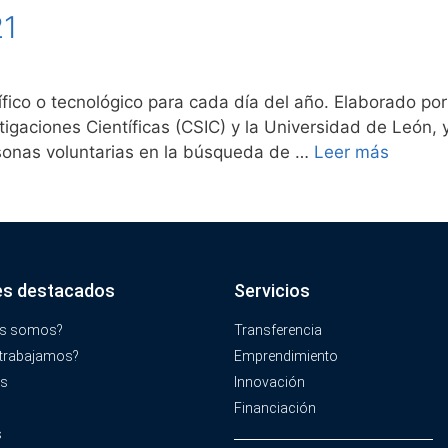
21
ífico o tecnológico para cada día del año. Elaborado p
tigaciones Científicas (CSIC) y la Universidad de León
rsonas voluntarias en la búsqueda de …
Leer más
es destacados
Servicios
es somos?
Transferencia
trabajamos?
Emprendimiento
os
Innovación
Financiación
s